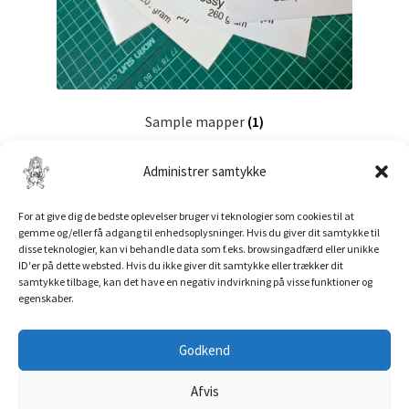
Sample mapper
(1)
Administrer samtykke
For at give dig de bedste oplevelser bruger vi teknologier som cookies til at
gemme og/eller få adgang til enhedsoplysninger. Hvis du giver dit samtykke til
disse teknologier, kan vi behandle data som f.eks. browsingadfærd eller unikke
ID'er på dette websted. Hvis du ikke giver dit samtykke eller trækker dit
samtykke tilbage, kan det have en negativ indvirkning på visse funktioner og
egenskaber.
© Troldeprint 2026
Privatlivspolitik
Troldeprint
Godkend
salg@troldeprint.dk
Afvis
Tlf.:
93 87 65 38