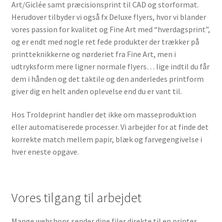
Art/Giclée samt præcisionsprint til CAD og storformat.
Herudover tilbyder vi også fx Deluxe flyers, hvor vi blander
vores passion for kvalitet og Fine Art med “hverdagsprint”,
og er endt med nogle ret fede produkter der trækker på
printteknikkerne og nørderiet fra Fine Art, men i
udtryksform mere ligner normale flyers… lige indtil du får
dem i hånden og det taktile og den anderledes printform
giver dig en helt anden oplevelse end du er vant til.
Hos Troldeprint handler det ikke om masseproduktion
eller automatiserede processer. Vi arbejder for at finde det
korrekte match mellem papir, blæk og farvegengivelse i
hver eneste opgave.
Vores tilgang til arbejdet
Mange webshops sender dine filer direkte til en printer