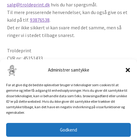
salg@troldeprint.dk
hvis du har spørgsmål.
Til mere presserende henvendelser, kan du også give os et
kald på tlf.
93876538
.
Det er ikke sikkert vi kan svare med det samme, men så
ringer vi i stedet tilbage snarest.
Troldeprint
CVR nr.: 45151433
Administrer samtykke
For at give dig de bedste oplevelser bruger vi teknologier som cookies til at
gemme og/eller få adgang til enhedsoplysninger. Hvis du giver dit samtykke til
disse teknologier, kan vi behandle data som f.eks. browsingadfærd eller unikke
ID'er på dette websted. Hvis du ikke giver dit samtykke eller trækker dit
samtykke tilbage, kan det have en negativ indvirkning på visse funktioner og
egenskaber.
© Troldeprint 2026
Privatlivspolitik
Troldeprint
Godkend
salg@troldeprint.dk