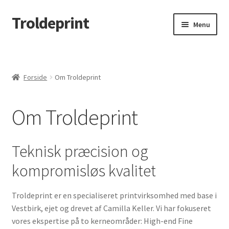
Troldeprint
Spring
Spring
Menu
til
til
navigation
indhold
Udfold
Produkter
underm
Min konto
Forside
Om Troldeprint
Udfold
Brug for hjælp?
Om Troldeprint
underm
Udfold
Om Troldeprint
underm
Teknisk præcision og
B2B
kompromisløs kvalitet
Troldeprint er en specialiseret printvirksomhed med base i
Vestbirk, ejet og drevet af Camilla Keller. Vi har fokuseret
vores ekspertise på to kerneområder: High-end Fine