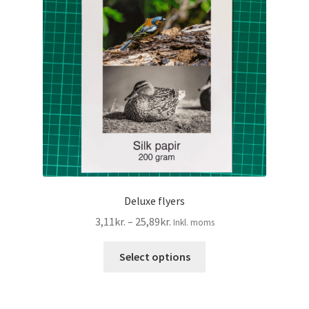
Deluxe flyers
Prisinterval:
3,11
kr.
–
25,89
kr.
Inkl. moms
3,11kr.2,49kr.
Dette
til
Select options
vare
25,89kr.20,71kr.
har
flere