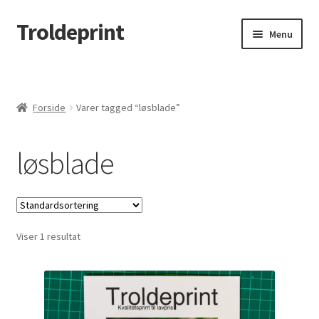
Troldeprint
Spring
Spring
Menu
til
til
navigation
indhold
Udfold
Produkter
underm
Min konto
Forside
Varer tagged “løsblade”
Udfold
Brug for hjælp?
løsblade
underm
Udfold
Om Troldeprint
underm
B2B
Viser 1 resultat