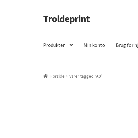
Troldeprint
Spring
Spring
til
til
navigation
indhold
Produkter
Min konto
Brug for h
Forside
Varer tagged “A0”