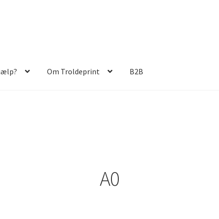
jælp?
Om Troldeprint
B2B
A0