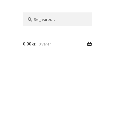
Søg
Søg
efter:
0,00
kr.
0 varer