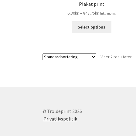
Plakat print
Prisinterval:
6,30
kr.
–
843,75
kr.
Inkl. moms
6,30kr.5,04kr.
Dette
til
Select options
vare
843,75kr.675,00kr.
har
flere
varianter.
Viser 2 resultater
Mulighedern
kan
vælges
på
varesiden
© Troldeprint 2026
Privatlivspolitik