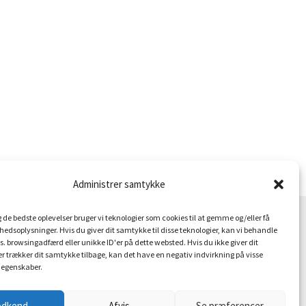
Administrer samtykke
ig de bedste oplevelser bruger vi teknologier som cookies til at gemme og/eller få
hedsoplysninger. Hvis du giver dit samtykke til disse teknologier, kan vi behandle
s. browsingadfærd eller unikke ID'er på dette websted. Hvis du ikke giver dit
Troldeprint
r trækker dit samtykke tilbage, kan det have en negativ indvirkning på visse
salg@troldeprint.dk
 egenskaber.
Tlf.:
93 87 65 38
odkend
Afvis
Se præferencer