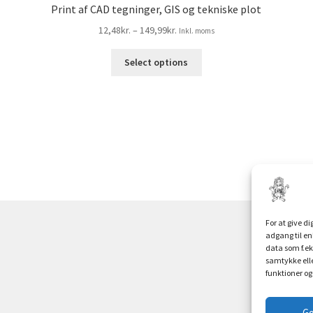
Print af CAD tegninger, GIS og tekniske plot
Prisinterval:
12,48
kr.
–
149,99
kr.
Inkl. moms
12,48kr.9,98kr.
Dette
til
Select options
vare
149,99kr.119,99kr.
har
flere
varianter.
e
Mulighederne
kan
vælges
på
varesiden
For at give d
adgang til en
data som f.ek
samtykke elle
funktioner og
G