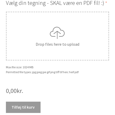
Vælg din tegning - SKAL være en PDF fil! :)
*
Drop files here to upload
Max file size: 1024 MB
Permitted file types: jpg jpeg jpe gif png tiff tif heic heif pdf
0,00
kr.
Print
Tilføj til kurv
af