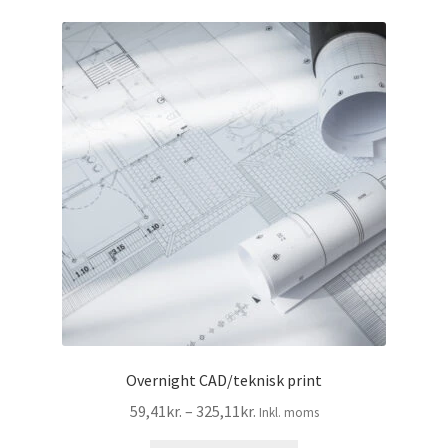
kan
vælges
på
varesiden
Overnight CAD/teknisk print
Prisinterval:
59,41
kr.
–
325,11
kr.
Inkl. moms
59,41kr.47,53kr.