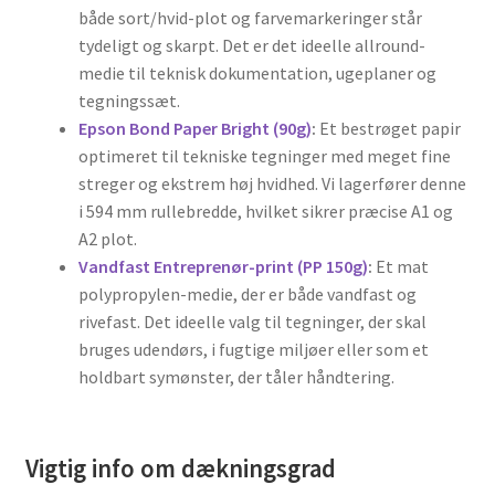
både sort/hvid-plot og farvemarkeringer står
tydeligt og skarpt. Det er det ideelle allround-
medie til teknisk dokumentation, ugeplaner og
tegningssæt.
Epson Bond Paper Bright (90g)
:
Et bestrøget papir
optimeret til tekniske tegninger med meget fine
streger og ekstrem høj hvidhed. Vi lagerfører denne
i 594 mm rullebredde, hvilket sikrer præcise A1 og
A2 plot.
Vandfast Entreprenør-print (PP 150g)
:
Et mat
polypropylen-medie, der er både vandfast og
rivefast. Det ideelle valg til tegninger, der skal
bruges udendørs, i fugtige miljøer eller som et
holdbart symønster, der tåler håndtering.
Vigtig info om dækningsgrad