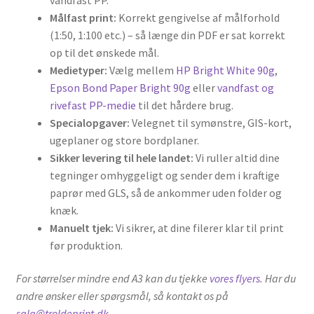
Målfast print:
Korrekt gengivelse af målforhold
(1:50, 1:100 etc.) – så længe din PDF er sat korrekt
op til det ønskede mål.
Medietyper:
Vælg mellem
HP Bright White 90g
,
Epson Bond Paper Bright 90g
eller
vandfast og
rivefast PP-medie
til det hårdere brug.
Specialopgaver:
Velegnet til symønstre, GIS-kort,
ugeplaner og store bordplaner.
Sikker levering til hele landet:
Vi ruller altid dine
tegninger omhyggeligt og sender dem i kraftige
paprør med GLS, så de ankommer uden folder og
knæk.
Manuelt tjek:
Vi sikrer, at dine filerer klar til print
før produktion.
For størrelser mindre end A3 kan du tjekke
vores flyers
. Har du
andre ønsker eller spørgsmål, så kontakt os på
salg@troldeprint.dk
.