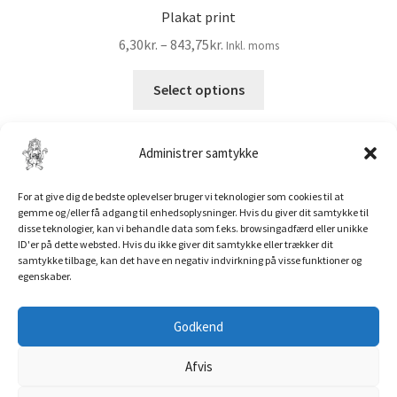
Plakat print
Prisinterval:
6,30
kr.
–
843,75
kr.
Inkl. moms
6,30kr.5,04kr.
Dette
til
Select options
vare
843,75kr.675,00kr.
har
flere
Administrer samtykke
varianter.
Mulighederne
For at give dig de bedste oplevelser bruger vi teknologier som cookies til at
kan
gemme og/eller få adgang til enhedsoplysninger. Hvis du giver dit samtykke til
disse teknologier, kan vi behandle data som f.eks. browsingadfærd eller unikke
vælges
ID'er på dette websted. Hvis du ikke giver dit samtykke eller trækker dit
på
samtykke tilbage, kan det have en negativ indvirkning på visse funktioner og
egenskaber.
varesiden
© Troldeprint 2026
Privatlivspolitik
Troldeprint
Godkend
salg@troldeprint.dk
Afvis
Tlf.:
93 87 65 38