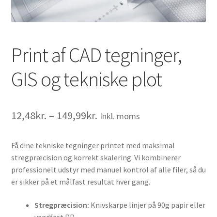
Print af CAD tegninger,
GIS og tekniske plot
Prisinterval:
12,48
kr.
–
149,99
kr.
Inkl. moms
12,48kr.9,98kr.
Få dine tekniske tegninger printet med maksimal
til
stregpræcision og korrekt skalering. Vi kombinerer
149,99kr.119,99kr.
professionelt udstyr med manuel kontrol af alle filer, så du
er sikker på et målfast resultat hver gang.
Stregpræcision:
Knivskarpe linjer på 90g papir eller
vandfast PP.