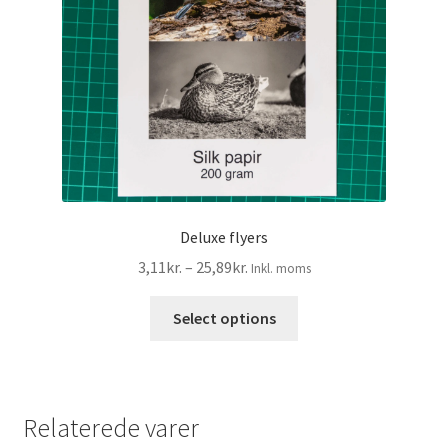
Deluxe flyers
Prisinterval:
3,11
kr.
–
25,89
kr.
Inkl. moms
3,11kr.2,49kr.
Dette
til
Select options
vare
25,89kr.20,71kr.
har
flere
varianter.
Relaterede varer
Mulighederne