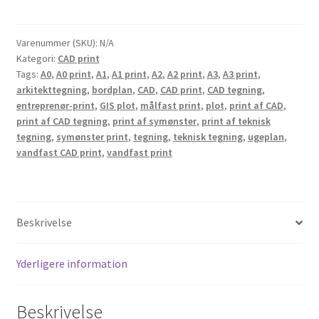
CAD
tegninger,
GIS
Varenummer (SKU):
N/A
Kategori:
CAD print
og
Tags:
A0
,
A0 print
,
A1
,
A1 print
,
A2
,
A2 print
,
A3
,
A3 print
,
tekniske
arkitekttegning
,
bordplan
,
CAD
,
CAD print
,
CAD tegning
,
plot
entreprenør-print
,
GIS plot
,
målfast print
,
plot
,
print af CAD
,
antal
print af CAD tegning
,
print af symønster
,
print af teknisk
tegning
,
symønster print
,
tegning
,
teknisk tegning
,
ugeplan
,
vandfast CAD print
,
vandfast print
Beskrivelse
Yderligere information
Beskrivelse