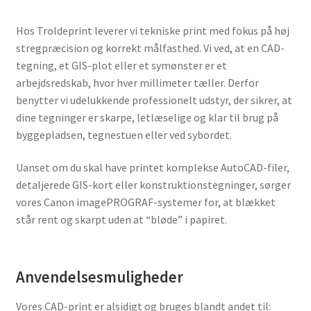
Hos Troldeprint leverer vi tekniske print med fokus på høj
stregpræcision og korrekt målfasthed. Vi ved, at en CAD-
tegning, et GIS-plot eller et symønster er et
arbejdsredskab, hvor hver millimeter tæller. Derfor
benytter vi udelukkende professionelt udstyr, der sikrer, at
dine tegninger er skarpe, letlæselige og klar til brug på
byggepladsen, tegnestuen eller ved sybordet.
Uanset om du skal have printet komplekse AutoCAD-filer,
detaljerede GIS-kort eller konstruktionstegninger, sørger
vores Canon imagePROGRAF-systemer for, at blækket
står rent og skarpt uden at “bløde” i papiret.
Anvendelsesmuligheder
Vores CAD-print er alsidigt og bruges blandt andet til: