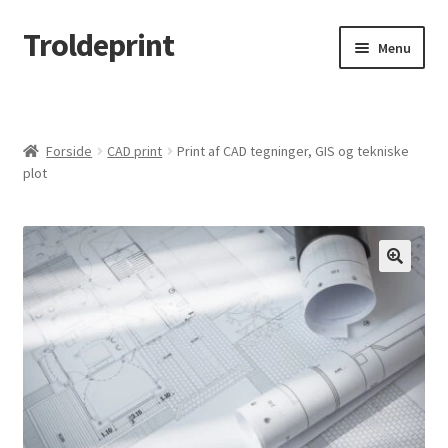
Troldeprint
Spring
Spring
Menu
til
til
navigation
indhold
Udfold
Produkter
underm
Min konto
Forside
CAD print
Print af CAD tegninger, GIS og tekniske
plot
Udfold
Brug for hjælp?
underm
Udfold
Om Troldeprint
underm
B2B